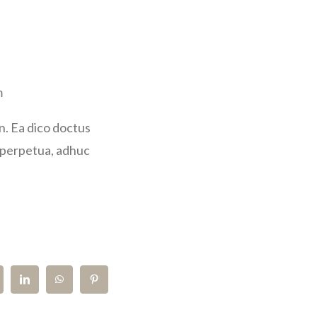
m
n. Ea dico doctus
nt perpetua, adhuc