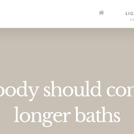
LI
Co
ody should cons
longer baths