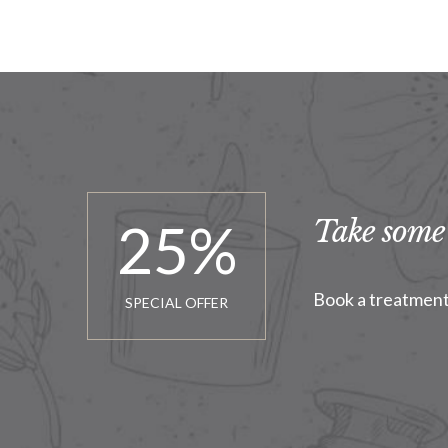
25
%
Take some 
Book a treatment 
SPECIAL OFFER