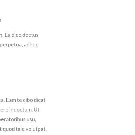
m
n. Ea dico doctus
nt perpetua, adhuc
a. Eam te cibo dicat
rtere indoctum. Ut
eratoribus usu,
 quod tale volutpat.