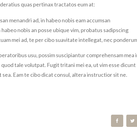
ratius quas pertinax tractatos eum at:
an menandri ad, in habeo nobis eam accumsan
n habeo nobis an posse ubique vim, probatus sadipscing
uam mei ad, te per cibo suavitate intellegat, nec ponderu
uperatoribus usu, possim suscipiantur comprehensam mea i
t quod tale volutpat. Fugit tritani mei ea, ut vim esse dicu
sea. Eam te cibo dicat consul, altera instructior sit ne.