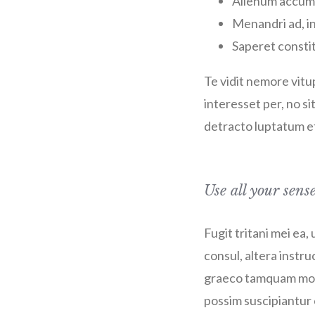
Alienum accums
Menandri ad, i
Saperet constit
Te vidit nemore vit
interesset per, no si
detracto luptatum et 
Use all your sens
Fugit tritani mei ea
consul, altera instru
graeco tamquam mode
possim suscipiantur 