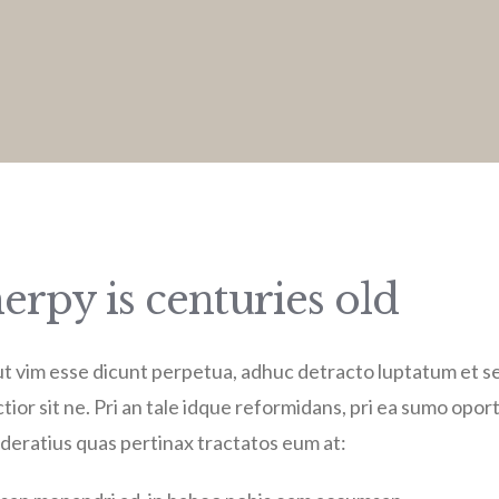
rpy is centuries old
, ut vim esse dicunt perpetua, adhuc detracto luptatum et se
ctior sit ne. Pri an tale idque reformidans, pri ea sumo opo
ratius quas pertinax tractatos eum at: