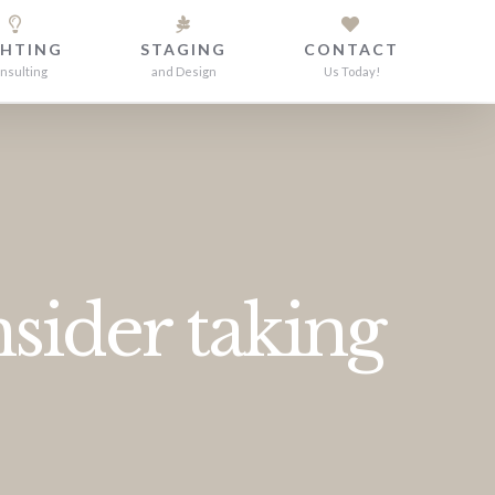
GHTING
STAGING
CONTACT
nsulting
and Design
Us Today!
ider taking