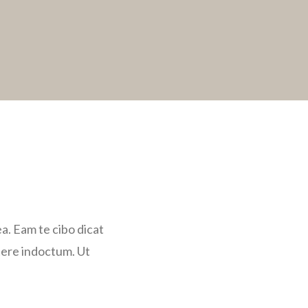
a. Eam te cibo dicat
rtere indoctum. Ut