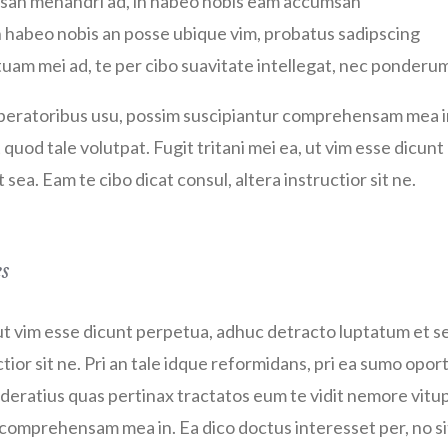
an menandri ad, in habeo nobis eam accumsan
n habeo nobis an posse ubique vim, probatus sadipscing
uam mei ad, te per cibo suavitate intellegat, nec ponderu
uperatoribus usu, possim suscipiantur comprehensam mea i
t quod tale volutpat. Fugit tritani mei ea, ut vim esse dicu
sea. Eam te cibo dicat consul, altera instructior sit ne.
es
, ut vim esse dicunt perpetua, adhuc detracto luptatum et se
ctior sit ne. Pri an tale idque reformidans, pri ea sumo opo
ratius quas pertinax tractatos eum te vidit nemore vitup
comprehensam mea in. Ea dico doctus interesset per, no sit