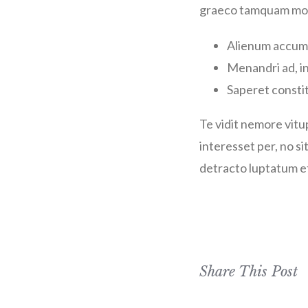
graeco tamquam mode
Alienum accums
Menandri ad, i
Saperet constit
Te vidit nemore vit
interesset per, no si
detracto luptatum et 
Share This Post